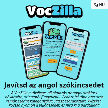
HU
Javítsd az angol szókincsedet
A VocZilla a tökéletes alkalmazás az angol szókincs
bővítésére, szintedtől függetlenül. Fedezz fel több ezer szót
témák szerint kategorizálva, játssz szórakoztató kvízeket,
kövesd nyomon a fejlődésedet, és hívd ki a barátaidat!