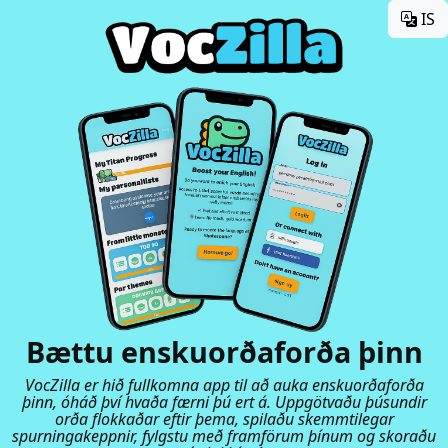
IS
Bættu enskuorðaforða þinn
VocZilla er hið fullkomna app til að auka enskuorðaforða
þinn, óháð því hvaða færni þú ert á. Uppgötvaðu þúsundir
orða flokkaðar eftir þema, spilaðu skemmtilegar
spurningakeppnir, fylgstu með framförum þínum og skoraðu