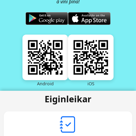
á vini þína!
Android
iOS
Eiginleikar