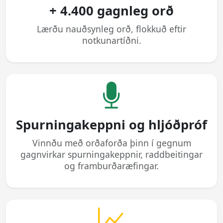
+ 4.400 gagnleg orð
Lærðu nauðsynleg orð, flokkuð eftir
notkunartíðni.
Spurningakeppni og hljóðpróf
Vinnðu með orðaforða þinn í gegnum
gagnvirkar spurningakeppnir, raddbeitingar
og framburðaræfingar.