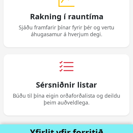
Rakning í rauntíma
Sjáðu framfarir þínar fyrir þér og vertu
áhugasamur á hverjum degi.
Sérsniðnir listar
Búðu til þína eigin orðaforðalista og deildu
þeim auðveldlega.
Yfirlit yfir forritið