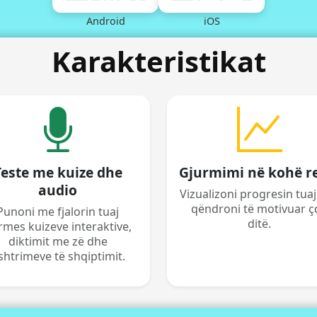
Android
iOS
Karakteristikat
Teste me kuize dhe
Gjurmimi në kohë r
audio
Vizualizoni progresin tua
qëndroni të motivuar ç
Punoni me fjalorin tuaj
ditë.
rmes kuizeve interaktive,
diktimit me zë dhe
shtrimeve të shqiptimit.