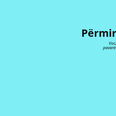
Përmir
VocZ
pavarës