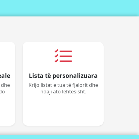
eale
Lista të personalizuara
j dhe
Krijo listat e tua të fjalorit dhe
do
ndaji ato lehtësisht.